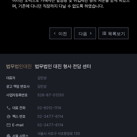
이러한 노력으로 가해자는 벌금형 및 취업제한 등의 처분을 받게 되었으
며, 기존에 다니던 직장까지 다닐 수 없도록 하였습니다.
이전
다음
목록보기
법무법인대진
법무법인 대진 형사 전담 센터
대표자
김민성
광고 책임 변호사
김민성
사업자등록번호
528-87-01250
대표 전화
02-6012-1114
팩스 번호
02-3477-6114
E-mail
02-3477-6114
서울시 서초구 서초중앙로 130
서울 사무소